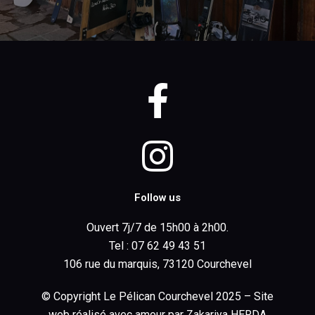
o
n
Follow us
Ouvert 7j/7 de 15h00 à 2h00.
Tel : 07 62 49 43 51
106 rue du marquis, 73120 Courchevel
© Copyright Le Pélican Courchevel 2025 – Site
web réalisé avec amour par Zakariya HERDA