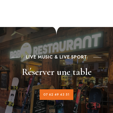
i
d
o
n
V
i
e
w
s
N
LIVE MUSIC & LIVE SPORT
a
Réserver une table
v
i
g
07 62 49 43 51
a
t
i